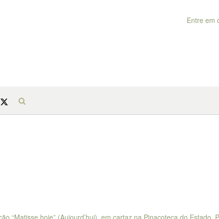
Entre em 
ão “Matisse hoje” (Aujourd’hui), em cartaz na Pinacoteca do Estado. 