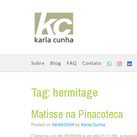
Skip
to
content
Sobre
Blog
FAQ
Contato
Tag:
hermitage
Matisse na Pinacoteca
Posted on
06/09/2009
by
Karla Cunha
Começou no dia 05/09/09 e vai até 01/11/09, a exposiç