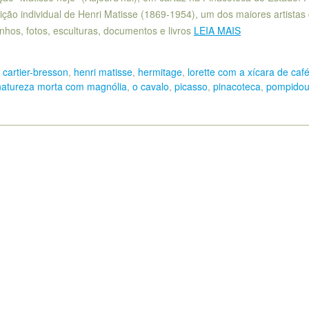
ição individual de Henri Matisse (1869-1954), um dos maiores artistas
enhos, fotos, esculturas, documentos e livros
LEIA MAIS
 cartier-bresson
,
henri matisse
,
hermitage
,
lorette com a xícara de caf
natureza morta com magnólia
,
o cavalo
,
picasso
,
pinacoteca
,
pompido