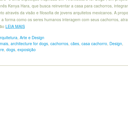
onês Kenya Hara, que busca reinventar a casa para cachorros, integra
to através da visão e filosofia de jovens arquitetos mexicanos. A propo
 a forma como os seres humanos interagem com seus cachorros, atra
ção
LEIA MAIS
rquitetura
,
Arte e Design
imais
,
architecture for dogs
,
cachorros
,
cães
,
casa cachorro
,
Design
,
ure
,
dogs
,
exposição