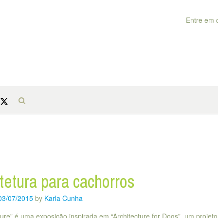
Entre em 
tetura para cachorros
03/07/2015
by
Karla Cunha
ure” é uma exposição inspirada em “Architecture for Dogs”, um projeto