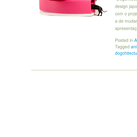
design jap
com o proje
a de mudar
apresenta
Posted in
A
Tagged
an
dogchitect