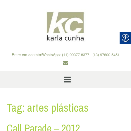
Skip
to
content
Entre em contato/WhatsApp: (11) 99377-8377 | (13) 97800-5451
Tag:
artes plásticas
Call Parade – 2012