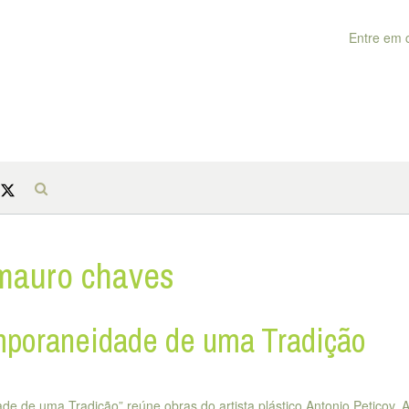
Entre em 
 mauro chaves
mporaneidade de uma Tradição
e de uma Tradição” reúne obras do artista plástico Antonio Peticov. 