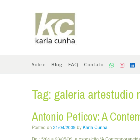
Skip
to
content
Sobre
Blog
FAQ
Contato
Tag:
galeria artestudio
Antonio Peticov: A Conte
Posted on
21/04/2009
by
Karla Cunha
De 15/04 a 23/05/09, a exposição “A Contemporaneidad