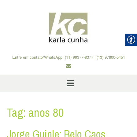
Skip
to
content
Entre em contato/WhatsApp: (11) 99377-8377 | (13) 97800-5451
Tag:
anos 80
Jorge Guinle: Belo Caos