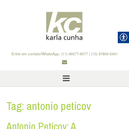
Skip
to
content
Entre em contato/WhatsApp: (11) 99377-8377 | (13) 97800-5451
Tag:
antonio peticov
Antonio Peticov: A