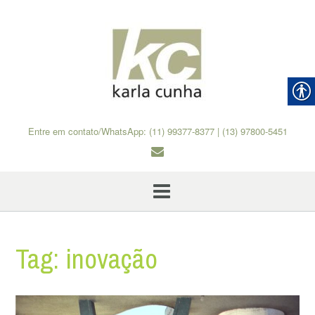
Skip
to
content
Entre em contato/WhatsApp: (11) 99377-8377 | (13) 97800-5451
Tag:
inovação