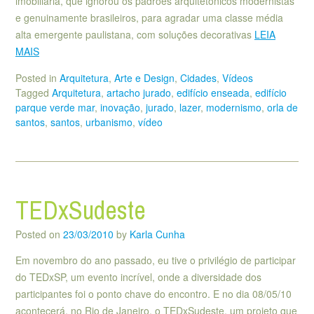
imobiliária, que ignorou os padrões arquitetônicos modernistas
e genuinamente brasileiros, para agradar uma classe média
alta emergente paulistana, com soluções decorativas
LEIA
MAIS
Posted in
Arquitetura
,
Arte e Design
,
Cidades
,
Vídeos
Tagged
Arquitetura
,
artacho jurado
,
edifício enseada
,
edifício
parque verde mar
,
inovação
,
jurado
,
lazer
,
modernismo
,
orla de
santos
,
santos
,
urbanismo
,
vídeo
TEDxSudeste
Posted on
23/03/2010
by
Karla Cunha
Em novembro do ano passado, eu tive o privilégio de participar
do TEDxSP, um evento incrível, onde a diversidade dos
participantes foi o ponto chave do encontro. E no dia 08/05/10
acontecerá, no Rio de Janeiro, o TEDxSudeste, um projeto que