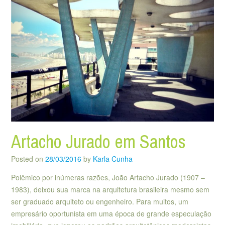
Artacho Jurado em Santos
Posted on
28/03/2016
by
Karla Cunha
Polêmico por inúmeras razões, João Artacho Jurado (1907 –
1983), deixou sua marca na arquitetura brasileira mesmo sem
ser graduado arquiteto ou engenheiro. Para muitos, um
empresário oportunista em uma época de grande especulação