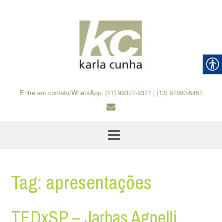
Skip
to
content
Entre em contato/WhatsApp: (11) 99377-8377 | (13) 97800-5451
Tag:
apresentações
TEDxSP – Jarbas Agnelli