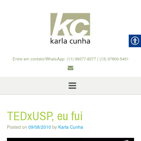
Skip
to
content
Entre em contato/WhatsApp: (11) 99377-8377 | (13) 97800-5451
TEDxUSP, eu fui
Posted on
09/08/2010
by
Karla Cunha