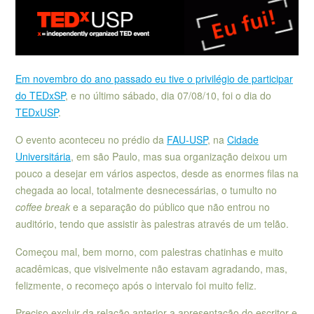
Em novembro do ano passado eu tive o privilégio de participar
do TEDxSP
, e no último sábado, dia 07/08/10, foi o dia do
TEDxUSP
.
O evento aconteceu no prédio da
FAU-USP
, na
Cidade
Universitária
, em são Paulo, mas sua organização deixou um
pouco a desejar em vários aspectos, desde as enormes filas na
chegada ao local, totalmente desnecessárias, o tumulto no
coffee break
e a separação do público que não entrou no
auditório, tendo que assistir às palestras através de um telão.
Começou mal, bem morno, com palestras chatinhas e muito
acadêmicas, que visivelmente não estavam agradando, mas,
felizmente, o recomeço após o intervalo foi muito feliz.
Preciso excluir da relação anterior a apresentação do escritor e