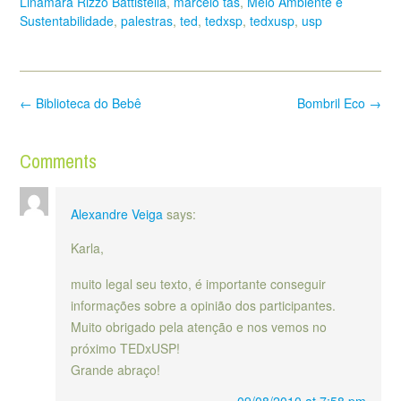
Linamara Rizzo Battistella
,
marcelo tas
,
Meio Ambiente e
Sustentabilidade
,
palestras
,
ted
,
tedxsp
,
tedxusp
,
usp
Post
←
Biblioteca do Bebê
Bombril Eco
→
navigation
Comments
Alexandre Veiga
says:
Karla,
muito legal seu texto, é importante conseguir
informações sobre a opinião dos participantes.
Muito obrigado pela atenção e nos vemos no
próximo TEDxUSP!
Grande abraço!