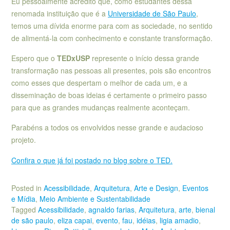
Eu pessoalmente acredito que, como estudantes dessa
renomada instituição que é a
Universidade de São Paulo
,
temos uma dívida enorme para com as sociedade, no sentido
de alimentá-la com conhecimento e constante transformação.
Espero que o
TEDxUSP
represente o início dessa grande
transformação nas pessoas ali presentes, pois são encontros
como esses que despertam o melhor de cada um, e a
disseminação de boas ideias é certamente o primeiro passo
para que as grandes mudanças realmente aconteçam.
Parabéns a todos os envolvidos nesse grande e audacioso
projeto.
Confira o que já foi postado no blog sobre o TED.
Posted in
Acessibilidade
,
Arquitetura
,
Arte e Design
,
Eventos
e Mídia
,
Meio Ambiente e Sustentabilidade
Tagged
Acessibilidade
,
agnaldo farias
,
Arquitetura
,
arte
,
bienal
de são paulo
,
eliza capai
,
evento
,
fau
,
idéias
,
ligia amadio
,