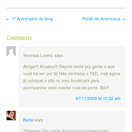
Post
←
1º Aniversário do blog
Portal de Americana
→
navigation
Comments
Vanessa Lorenz
says:
Amiga!!! Arrasou!!! Depois conte pra gente o que
você irá ver por lá! Não conhecia o TED, mas agora
já coloquei o site no meu bookmark para
acompanhar esse evento mais de perto. Bjs!!!
07/11/2009 at 10:52 am
Karla
says:
Obrigada Van, pode deixar que contarei tudo!