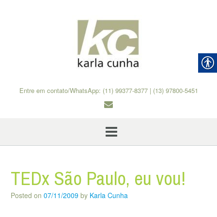
Skip
to
content
Entre em contato/WhatsApp: (11) 99377-8377 | (13) 97800-5451
TEDx São Paulo, eu vou!
Posted on
07/11/2009
by
Karla Cunha