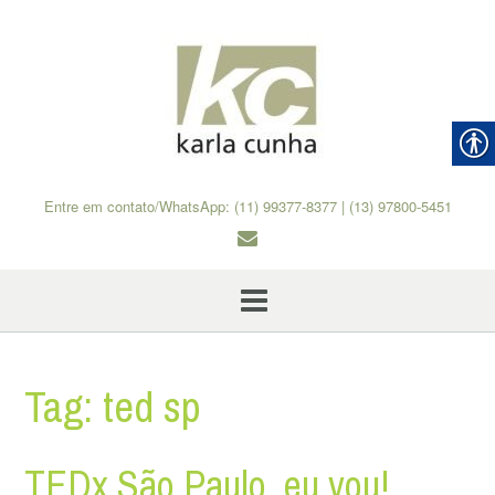
Skip
to
content
Entre em contato/WhatsApp: (11) 99377-8377 | (13) 97800-5451
Tag:
ted sp
TEDx São Paulo, eu vou!