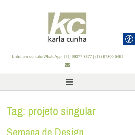
Skip
to
content
Entre em contato/WhatsApp: (11) 99377-8377 | (13) 97800-5451
Tag:
projeto singular
Semana de Design