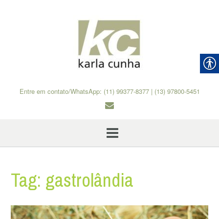
Skip
to
content
Entre em contato/WhatsApp: (11) 99377-8377 | (13) 97800-5451
Tag:
gastrolândia