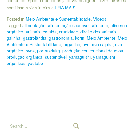
comemos. Aposto que todos já ouviram alguém dizer: “Mas eu
comi isso a vida inteira e
LEIA MAIS
Posted in
Meio Ambiente e Sustentabilidade
,
Vídeos
Tagged
alimentação
,
alimentação saudável
,
alimento
,
alimento
orgânico
,
animais
,
comida
,
crueldade
,
direito dos animais
,
galinha
,
gastrolândia
,
gastronomia
,
korin
,
Meio Ambiente
,
Meio
Ambiente e Sustentabilidade
,
orgânico
,
ovo
,
ovo caipira
,
ovo
orgânico
,
ovos
,
portrasdakg
,
produção convencional de ovos
,
produção orgânica
,
sustentável
,
yamaguishi
,
yamaguishi
orgânicos
,
youtube