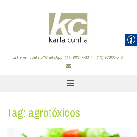
Skip
to
content
Entre em contato/WhatsApp: (11) 99377-8377 | (13) 97800-5451
Tag:
agrotóxicos