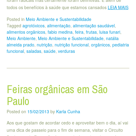
todos os benefícios à saúde que estamos cansados
LEIA MAIS
Posted in
Meio Ambiente e Sustentabilidade
Tagged
agrotóxicos
,
alimentação
,
alimentação saudável
,
alimentos orgânicos
,
fabio medina
,
feira
,
frutas
,
luisa funari
,
Meio Ambiente
,
Meio Ambiente e Sustentabilidade
,
natália
almeida prado
,
nutrição
,
nutrição funcional
,
orgânicos
,
pediatria
funcional
,
saladas
,
saúde
,
verduras
Feiras orgânicas em São
Paulo
Posted on
15/02/2013
by
Karla Cunha
Aos que gostam de acordar cedo e aproveitar bem o dia, aí vai
uma dica de passeio para o fim de semana, visitar o Circuito