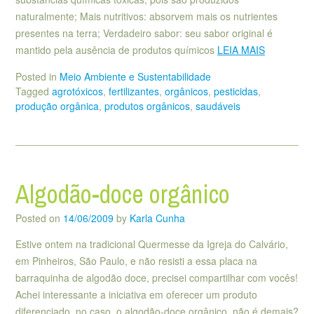
naturalmente; Mais nutritivos: absorvem mais os nutrientes
presentes na terra; Verdadeiro sabor: seu sabor original é
mantido pela ausência de produtos químicos
LEIA MAIS
Posted in
Meio Ambiente e Sustentabilidade
Tagged
agrotóxicos
,
fertilizantes
,
orgânicos
,
pesticidas
,
produção orgânica
,
produtos orgânicos
,
saudáveis
Algodão-doce orgânico
Posted on
14/06/2009
by
Karla Cunha
Estive ontem na tradicional Quermesse da Igreja do Calvário,
em Pinheiros, São Paulo, e não resisti a essa placa na
barraquinha de algodão doce, precisei compartilhar com vocês!
Achei interessante a iniciativa em oferecer um produto
diferenciado, no caso, o algodão-doce orgânico, não é demais?