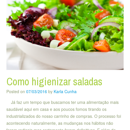
Como higienizar saladas
Posted on
07/03/2016
by
Karla Cunha
Já faz um tempo que buscamos ter uma alimentação mais
saudável aqui em casa e aos poucos fomos tirando os
industrializados do nosso carrinho de compras. O processo foi
acontecendo naturalmente, as mudanças nos hábitos não
foram radicais mas certamente foram definitivas. E além de