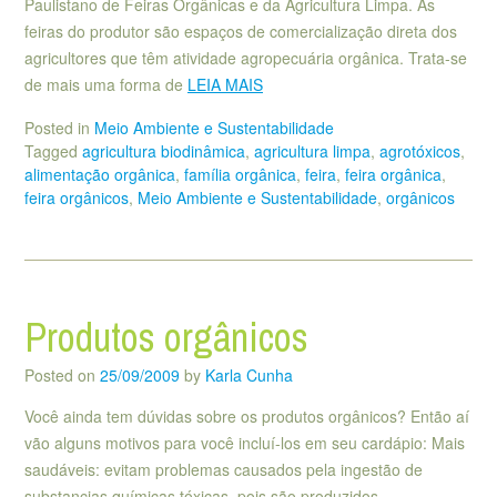
Paulistano de Feiras Orgânicas e da Agricultura Limpa. As
feiras do produtor são espaços de comercialização direta dos
agricultores que têm atividade agropecuária orgânica. Trata-se
de mais uma forma de
LEIA MAIS
Posted in
Meio Ambiente e Sustentabilidade
Tagged
agricultura biodinâmica
,
agricultura limpa
,
agrotóxicos
,
alimentação orgânica
,
família orgânica
,
feira
,
feira orgânica
,
feira orgânicos
,
Meio Ambiente e Sustentabilidade
,
orgânicos
Produtos orgânicos
Posted on
25/09/2009
by
Karla Cunha
Você ainda tem dúvidas sobre os produtos orgânicos? Então aí
vão alguns motivos para você incluí-los em seu cardápio: Mais
saudáveis: evitam problemas causados pela ingestão de
substancias químicas tóxicas, pois são produzidos