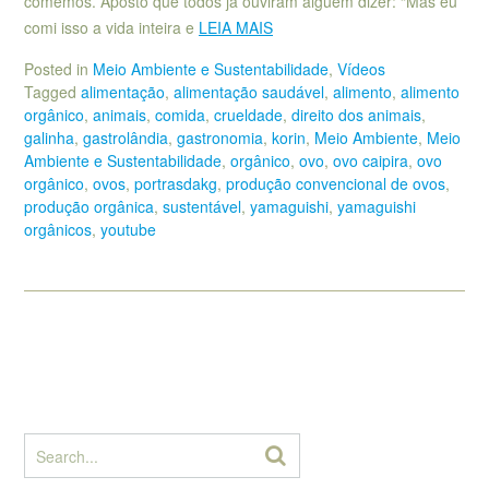
comemos. Aposto que todos já ouviram alguém dizer: “Mas eu
comi isso a vida inteira e
LEIA MAIS
Posted in
Meio Ambiente e Sustentabilidade
,
Vídeos
Tagged
alimentação
,
alimentação saudável
,
alimento
,
alimento
orgânico
,
animais
,
comida
,
crueldade
,
direito dos animais
,
galinha
,
gastrolândia
,
gastronomia
,
korin
,
Meio Ambiente
,
Meio
Ambiente e Sustentabilidade
,
orgânico
,
ovo
,
ovo caipira
,
ovo
orgânico
,
ovos
,
portrasdakg
,
produção convencional de ovos
,
produção orgânica
,
sustentável
,
yamaguishi
,
yamaguishi
orgânicos
,
youtube