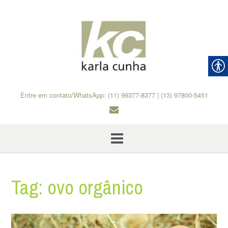
Skip
to
content
Entre em contato/WhatsApp: (11) 99377-8377 | (13) 97800-5451
Tag:
ovo orgânico