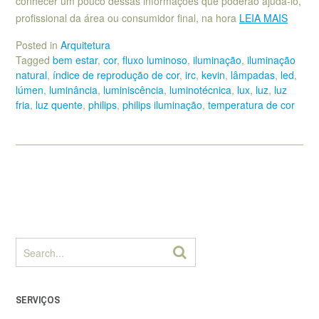
conhecer um pouco dessas informações que poderão ajudá-lo,
profissional da área ou consumidor final, na hora
LEIA MAIS
Posted in
Arquitetura
Tagged
bem estar
,
cor
,
fluxo luminoso
,
iluminação
,
iluminação
natural
,
índice de reprodução de cor
,
irc
,
kevin
,
lâmpadas
,
led
,
lúmen
,
luminância
,
luminiscência
,
luminotécnica
,
lux
,
luz
,
luz
fria
,
luz quente
,
philips
,
philips iluminação
,
temperatura de cor
SERVIÇOS