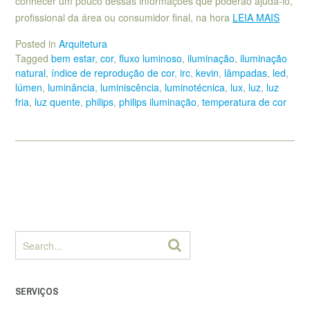
conhecer um pouco dessas informações que poderão ajudá-lo,
profissional da área ou consumidor final, na hora
LEIA MAIS
Posted in
Arquitetura
Tagged
bem estar
,
cor
,
fluxo luminoso
,
iluminação
,
iluminação
natural
,
índice de reprodução de cor
,
irc
,
kevin
,
lâmpadas
,
led
,
lúmen
,
luminância
,
luminiscência
,
luminotécnica
,
lux
,
luz
,
luz
fria
,
luz quente
,
philips
,
philips iluminação
,
temperatura de cor
SERVIÇOS