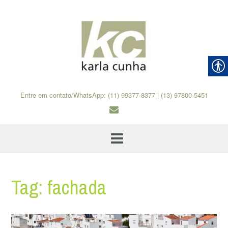
Skip
to
content
Entre em contato/WhatsApp: (11) 99377-8377 | (13) 97800-5451
Tag:
fachada