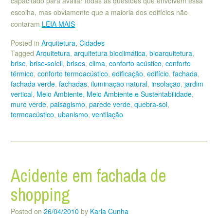
capacitado para avaliar todas as questões que envolvem essa
escolha, mas obviamente que a maioria dos edifícios não
contaram
LEIA MAIS
Posted in
Arquitetura
,
Cidades
Tagged
Arquitetura
,
arquitetura bioclimática
,
bioarquitetura
,
brise
,
brise-soleil
,
brises
,
clima
,
conforto acústico
,
conforto
térmico
,
conforto termoacústico
,
edificação
,
edifício
,
fachada
,
fachada verde
,
fachadas
,
iluminação natural
,
insolação
,
jardim
vertical
,
Meio Ambiente
,
Meio Ambiente e Sustentabilidade
,
muro verde
,
paisagismo
,
parede verde
,
quebra-sol
,
termoacústico
,
ubanismo
,
ventilação
Acidente em fachada de
shopping
Posted on
26/04/2010
by
Karla Cunha