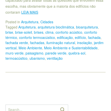
capacitado para avaliar todas as questões que envolvem essa
escolha, mas obviamente que a maioria dos edifícios não
contaram
LEIA MAIS
Posted in
Arquitetura
,
Cidades
Tagged
Arquitetura
,
arquitetura bioclimática
,
bioarquitetura
,
brise
,
brise-soleil
,
brises
,
clima
,
conforto acústico
,
conforto
térmico
,
conforto termoacústico
,
edificação
,
edifício
,
fachada
,
fachada verde
,
fachadas
,
iluminação natural
,
insolação
,
jardim
vertical
,
Meio Ambiente
,
Meio Ambiente e Sustentabilidade
,
muro verde
,
paisagismo
,
parede verde
,
quebra-sol
,
termoacústico
,
ubanismo
,
ventilação