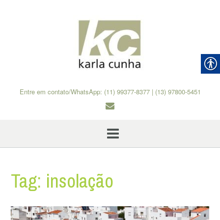
Skip
to
content
Entre em contato/WhatsApp: (11) 99377-8377 | (13) 97800-5451
Tag:
insolação