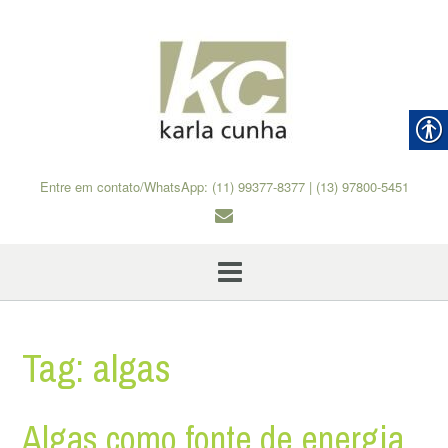
Skip
to
content
Entre em contato/WhatsApp: (11) 99377-8377 | (13) 97800-5451
Tag:
algas
Algas como fonte de energia