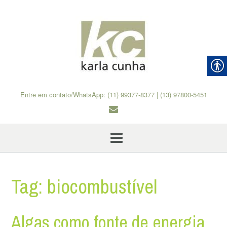
Skip
to
content
Entre em contato/WhatsApp: (11) 99377-8377 | (13) 97800-5451
Tag:
biocombustível
Algas como fonte de energia