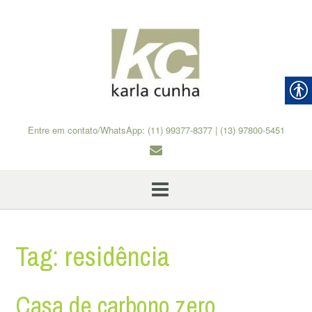
Skip
to
content
Entre em contato/WhatsApp: (11) 99377-8377 | (13) 97800-5451
Tag:
residência
Casa de carbono zero