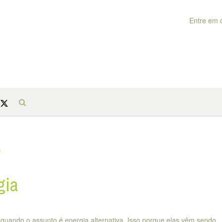
Entre em 
o
gia
 quando o assunto é energia alternativa. Isso porque elas vêm sendo