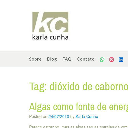
Skip
to
content
Sobre
Blog
FAQ
Contato
Tag:
dióxido de caborn
Algas como fonte de ener
Posted on
24/07/2010
by
Karla Cunha
Parece estranho, mas as algas são as estrelas da vez