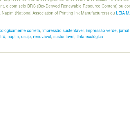
Flint, e com selo BRC (Bio-Derived Renewable Resource Content) ou co
 Napim (National Association of Printing Ink Manufacturers) ou
LEIA M
cologicamente correta
,
impressão sustentável
,
impressão verde
,
jornal
trô
,
napim
,
oscip
,
renovável
,
sustentável
,
tinta ecológica