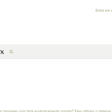
Entre em 
er impresso com tinta ecologicamente correta? Eles utilizam o sistema 