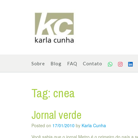
Skip
to
content
Sobre
Blog
FAQ
Contato
Tag:
cnea
Jornal verde
Posted on
17/01/2010
by
Karla Cunha
Você sabia que o jornal Metro é o primeiro do país a s