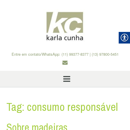
Skip
to
content
Entre em contato/WhatsApp: (11) 99377-8377 | (13) 97800-5451
Tag:
consumo responsável
Sobre madeiras