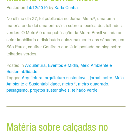
Posted on
14/12/2010
by
Karla Cunha
No último dia 27, foi publicada no Jornal Metro², uma uma
matéria onde dei uma entrevista sobre a técnica dos telhados
verdes. O Metro² é uma publicação da Metro Brasil voltada ao
setor imobiliário e distribuída quinzenalmente aos sábados, em
São Paulo, confira: Confira o que já foi postado no blog sobre
telhados verdes.
Posted in
Arquitetura
,
Eventos e Mídia
,
Meio Ambiente e
Sustentabilidade
Tagged
Arquitetura
,
arquitetura sustentável
,
jornal metro
,
Meio
Ambiente e Sustentabilidade
,
metro ²
,
metro quadrado
,
paisagismo
,
projetos sustentáveis
,
telhado verde
Matéria sobre calçadas no