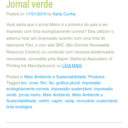
Jornal verde
Posted on
17/01/2010
by
Karla Cunha
Você sabia que o jornal Metro é o primeiro do país a ser
impresso com tinta ecologicamente correta? Eles utilizam o
sistema heat-set (impressão quente) com uma tinta do
fabricante Flint, e com selo BRC (Bio-Derived Renewable
Resource Content) ou conteúdo com recursos bioderivados
renováveis, concedido pela Napim (National Association of
Printing Ink Manufacturers) ou
LEIA MAIS
Posted in
Meio Ambiente e Sustentabilidade
,
Produtos
Tagged
brc
,
cnea
,
flint
,
fsc
,
gráfica plural
,
impressão
ecologicamente correta
,
impressão sustentável
,
impressão
verde
,
jornal metro
,
Meio Ambiente
,
Meio Ambiente e
Sustentabilidade
,
metrô
,
napim
,
oscip
,
renovável
,
sustentável
,
tinta ecológica