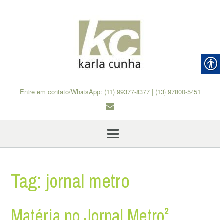
Skip
to
content
Entre em contato/WhatsApp: (11) 99377-8377 | (13) 97800-5451
Tag:
jornal metro
Matéria no Jornal Metro²