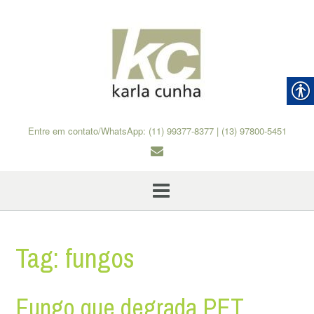
Skip
to
content
Entre em contato/WhatsApp: (11) 99377-8377 | (13) 97800-5451
Tag:
fungos
Fungo que degrada PET