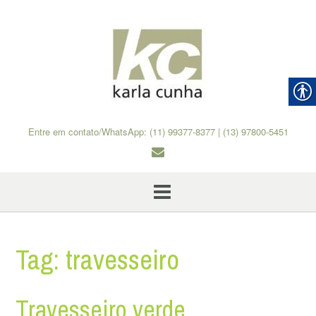
Skip
to
content
Entre em contato/WhatsApp: (11) 99377-8377 | (13) 97800-5451
Tag:
travesseiro
Travesseiro verde