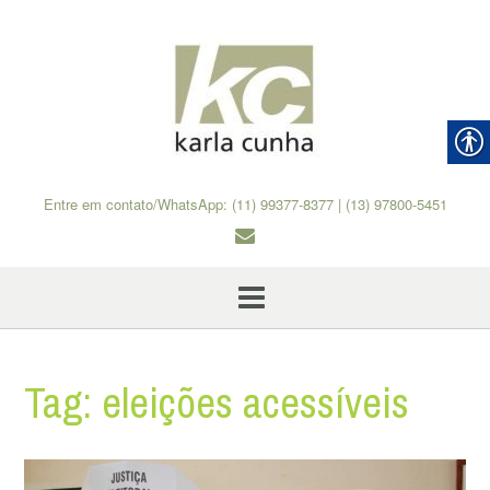
Skip
to
content
Entre em contato/WhatsApp: (11) 99377-8377 | (13) 97800-5451
Tag:
eleições acessíveis