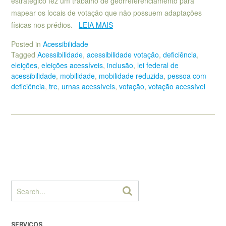
estratégico fez um trabalho de georreferenciamento para
mapear os locais de votação que não possuem adaptações
físicas nos prédios.
LEIA MAIS
Posted in
Acessibilidade
Tagged
Acessibilidade
,
acessibilidade votação
,
deficiência
,
eleições
,
eleições acessíveis
,
inclusão
,
lei federal de
acessibilidade
,
mobilidade
,
mobilidade reduzida
,
pessoa com
deficiência
,
tre
,
urnas acessíveis
,
votação
,
votação acessível
SERVIÇOS