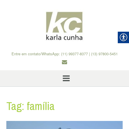
Skip
to
content
Entre em contato/WhatsApp: (11) 99377-8377 | (13) 97800-5451
Tag:
família