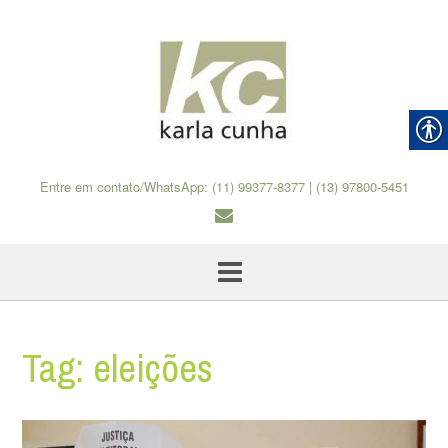
Skip
to
content
Entre em contato/WhatsApp: (11) 99377-8377 | (13) 97800-5451
Tag:
eleições