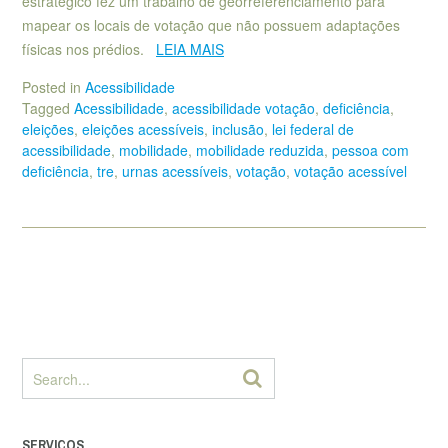
estratégico fez um trabalho de georreferenciamento para
mapear os locais de votação que não possuem adaptações
físicas nos prédios.
LEIA MAIS
Posted in
Acessibilidade
Tagged
Acessibilidade
,
acessibilidade votação
,
deficiência
,
eleições
,
eleições acessíveis
,
inclusão
,
lei federal de
acessibilidade
,
mobilidade
,
mobilidade reduzida
,
pessoa com
deficiência
,
tre
,
urnas acessíveis
,
votação
,
votação acessível
SERVIÇOS