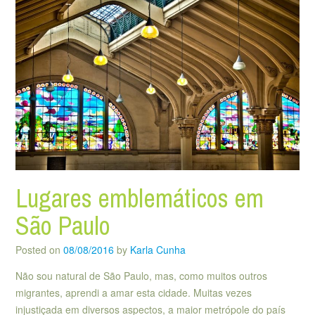
Lugares emblemáticos em
São Paulo
Posted on
08/08/2016
by
Karla Cunha
Não sou natural de São Paulo, mas, como muitos outros
migrantes, aprendi a amar esta cidade. Muitas vezes
injustiçada em diversos aspectos, a maior metrópole do país