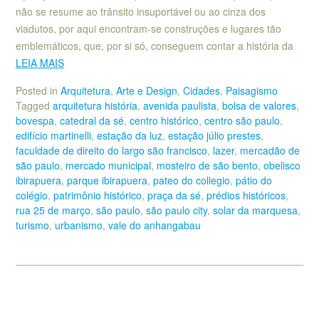
não se resume ao trânsito insuportável ou ao cinza dos
viadutos, por aqui encontram-se construções e lugares tão
emblemáticos, que, por si só, conseguem contar a história da
LEIA MAIS
Posted in
Arquitetura
,
Arte e Design
,
Cidades
,
Paisagismo
Tagged
arquitetura história
,
avenida paulista
,
bolsa de valores
,
bovespa
,
catedral da sé
,
centro histórico
,
centro são paulo
,
edifício martinelli
,
estação da luz
,
estação júlio prestes
,
faculdade de direito do largo são francisco
,
lazer
,
mercadão de
são paulo
,
mercado municipal
,
mosteiro de são bento
,
obelisco
ibirapuera
,
parque ibirapuera
,
pateo do collegio
,
pátio do
colégio
,
patrimônio histórico
,
praça da sé
,
prédios históricos
,
rua 25 de março
,
são paulo
,
são paulo city
,
solar da marquesa
,
turismo
,
urbanismo
,
vale do anhangabau