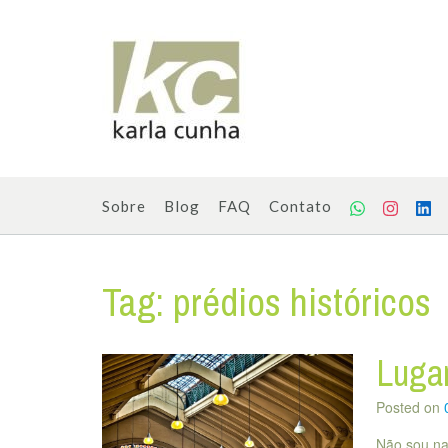
Skip
to
content
Sobre
Blog
FAQ
Contato
Tag:
prédios históricos
Luga
Posted on
Não sou na