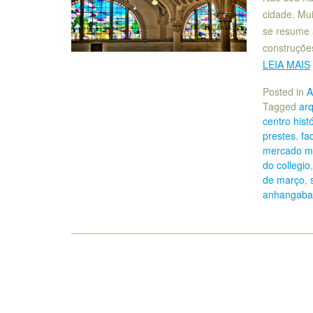
cidade. Mui
se resume a
construções
LEIA MAIS
Posted in
A
Tagged
arq
centro hist
prestes
,
fa
mercado mu
do collegio
de março
,
anhangaba