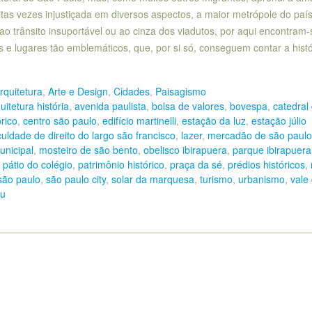
tas vezes injustiçada em diversos aspectos, a maior metrópole do paí
o trânsito insuportável ou ao cinza dos viadutos, por aqui encontram-
 e lugares tão emblemáticos, que, por si só, conseguem contar a histó
rquitetura
,
Arte e Design
,
Cidades
,
Paisagismo
uitetura história
,
avenida paulista
,
bolsa de valores
,
bovespa
,
catedral
órico
,
centro são paulo
,
edifício martinelli
,
estação da luz
,
estação júlio
culdade de direito do largo são francisco
,
lazer
,
mercadão de são paulo
nicipal
,
mosteiro de são bento
,
obelisco ibirapuera
,
parque ibirapuera
,
pátio do colégio
,
patrimônio histórico
,
praça da sé
,
prédios históricos
,
são paulo
,
são paulo city
,
solar da marquesa
,
turismo
,
urbanismo
,
vale
u