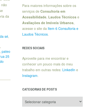
s não
Para maiores informações sobre os
se
serviços de
Consultoria em
ria da
Acessibilidade
,
Laudos Técnicos
e
Avaliações de Imóveis Urbanos
,
acesse o site da
Item 6 Consultoria e
Laudos Técnicos
.
 da sé
,
,
REDES SOCIAIS
,
pateo
rua 25
Aproveite para me encontrar e
 do
conhecer um pouco mais do meu
trabalho em outras redes:
LinkedIn
e
Instagram
.
CATEGORIAS DE POSTS
Categorias
de