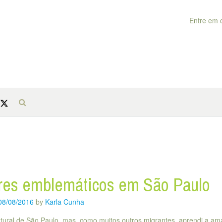
Entre em 
res emblemáticos em São Paulo
08/08/2016
by
Karla Cunha
tural de São Paulo, mas, como muitos outros migrantes, aprendi a am