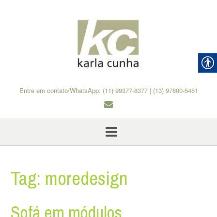
Skip
to
content
Entre em contato/WhatsApp: (11) 99377-8377 | (13) 97800-5451
Tag:
moredesign
Sofá em módulos