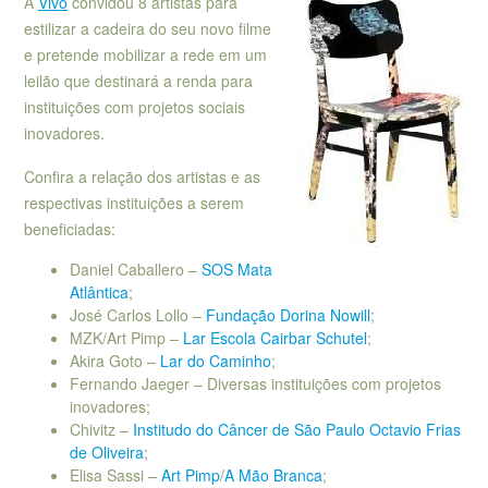
A
Vivo
convidou 8 artistas para
estilizar a cadeira do seu novo filme
e pretende mobilizar a rede em um
leilão que destinará a renda para
instituições com projetos sociais
inovadores.
Confira a relação dos artistas e as
respectivas instituições a serem
beneficiadas:
Daniel Caballero –
SOS Mata
Atlântica
;
José Carlos Lollo –
Fundação Dorina Nowill
;
MZK/Art Pimp –
Lar Escola Cairbar Schutel
;
Akira Goto –
Lar do Caminho
;
Fernando Jaeger – Diversas instituições com projetos
inovadores;
Chivitz –
Institudo do Câncer de São Paulo Octavio Frias
de Oliveira
;
Elisa Sassi –
Art Pimp
/
A Mão Branca
;