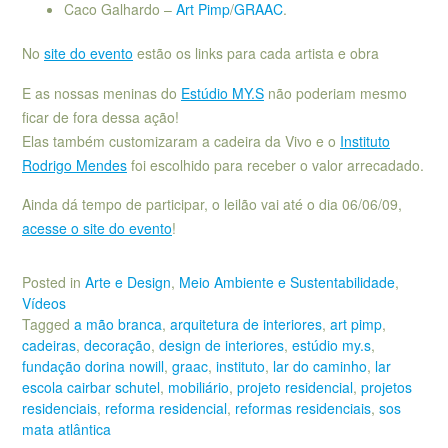
Caco Galhardo –
Art Pimp
/
GRAAC
.
No
site do evento
estão os links para cada artista e obra
E as nossas meninas do
Estúdio MY.S
não poderiam mesmo
ficar de fora dessa ação!
Elas também customizaram a cadeira da Vivo e o
Instituto
Rodrigo Mendes
foi escolhido para receber o valor arrecadado.
Ainda dá tempo de participar, o leilão vai até o dia 06/06/09,
acesse o site do evento
!
Posted in
Arte e Design
,
Meio Ambiente e Sustentabilidade
,
Vídeos
Tagged
a mão branca
,
arquitetura de interiores
,
art pimp
,
cadeiras
,
decoração
,
design de interiores
,
estúdio my.s
,
fundação dorina nowill
,
graac
,
instituto
,
lar do caminho
,
lar
escola cairbar schutel
,
mobiliário
,
projeto residencial
,
projetos
residenciais
,
reforma residencial
,
reformas residenciais
,
sos
mata atlântica