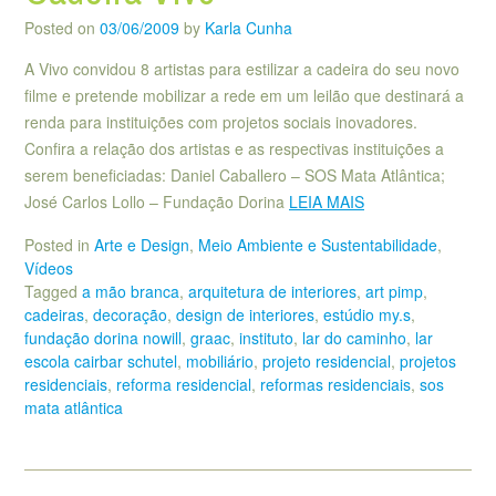
Posted on
03/06/2009
by
Karla Cunha
A Vivo convidou 8 artistas para estilizar a cadeira do seu novo
filme e pretende mobilizar a rede em um leilão que destinará a
renda para instituições com projetos sociais inovadores.
Confira a relação dos artistas e as respectivas instituições a
serem beneficiadas: Daniel Caballero – SOS Mata Atlântica;
José Carlos Lollo – Fundação Dorina
LEIA MAIS
Posted in
Arte e Design
,
Meio Ambiente e Sustentabilidade
,
Vídeos
Tagged
a mão branca
,
arquitetura de interiores
,
art pimp
,
cadeiras
,
decoração
,
design de interiores
,
estúdio my.s
,
fundação dorina nowill
,
graac
,
instituto
,
lar do caminho
,
lar
escola cairbar schutel
,
mobiliário
,
projeto residencial
,
projetos
residenciais
,
reforma residencial
,
reformas residenciais
,
sos
mata atlântica