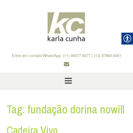
Skip
to
content
Entre em contato/WhatsApp: (11) 99377-8377 | (13) 97800-5451
Tag:
fundação dorina nowill
Cadeira Vivo