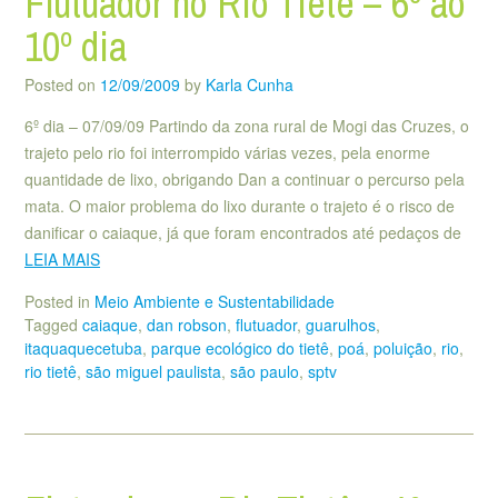
Flutuador no Rio Tietê – 6º ao
10º dia
Posted on
12/09/2009
by
Karla Cunha
6º dia – 07/09/09 Partindo da zona rural de Mogi das Cruzes, o
trajeto pelo rio foi interrompido várias vezes, pela enorme
quantidade de lixo, obrigando Dan a continuar o percurso pela
mata. O maior problema do lixo durante o trajeto é o risco de
danificar o caiaque, já que foram encontrados até pedaços de
LEIA MAIS
Posted in
Meio Ambiente e Sustentabilidade
Tagged
caiaque
,
dan robson
,
flutuador
,
guarulhos
,
itaquaquecetuba
,
parque ecológico do tietê
,
poá
,
poluição
,
rio
,
rio tietê
,
são miguel paulista
,
são paulo
,
sptv