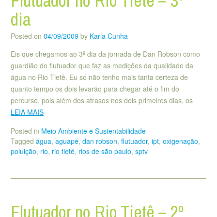
Flutuador no Rio Tietê – 3º
dia
Posted on
04/09/2009
by
Karla Cunha
Eis que chegamos ao 3º dia da jornada de Dan Robson como
guardião do flutuador que faz as medições da qualidade da
água no Rio Tietê. Eu só não tenho mais tanta certeza de
quanto tempo os dois levarão para chegar até o fim do
percurso, pois além dos atrasos nos dois primeiros dias, os
LEIA MAIS
Posted in
Meio Ambiente e Sustentabilidade
Tagged
água
,
aguapé
,
dan robson
,
flutuador
,
ipt
,
oxigenação
,
poluição
,
rio
,
rio tietê
,
rios de são paulo
,
sptv
Flutuador no Rio Tietê – 2º