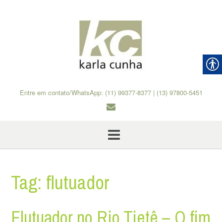
Skip
to
content
Entre em contato/WhatsApp: (11) 99377-8377 | (13) 97800-5451
Tag:
flutuador
Flutuador no Rio Tietê – O fim