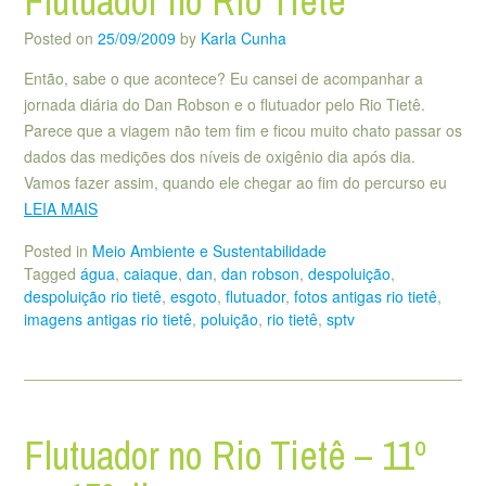
Flutuador no Rio Tietê
Posted on
25/09/2009
by
Karla Cunha
Então, sabe o que acontece? Eu cansei de acompanhar a
jornada diária do Dan Robson e o flutuador pelo Rio Tietê.
Parece que a viagem não tem fim e ficou muito chato passar os
dados das medições dos níveis de oxigênio dia após dia.
Vamos fazer assim, quando ele chegar ao fim do percurso eu
LEIA MAIS
Posted in
Meio Ambiente e Sustentabilidade
Tagged
água
,
caiaque
,
dan
,
dan robson
,
despoluição
,
despoluição rio tietê
,
esgoto
,
flutuador
,
fotos antigas rio tietê
,
imagens antigas rio tietê
,
poluição
,
rio tietê
,
sptv
Flutuador no Rio Tietê – 11º