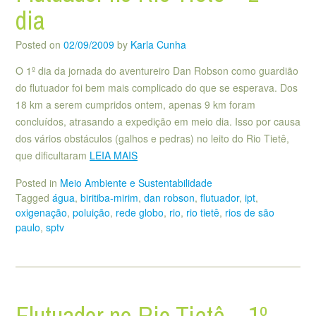
dia
Posted on
02/09/2009
by
Karla Cunha
O 1º dia da jornada do aventureiro Dan Robson como guardião
do flutuador foi bem mais complicado do que se esperava. Dos
18 km a serem cumpridos ontem, apenas 9 km foram
concluídos, atrasando a expedição em meio dia. Isso por causa
dos vários obstáculos (galhos e pedras) no leito do Rio Tietê,
que dificultaram
LEIA MAIS
Posted in
Meio Ambiente e Sustentabilidade
Tagged
água
,
biritiba-mirim
,
dan robson
,
flutuador
,
ipt
,
oxigenação
,
poluição
,
rede globo
,
rio
,
rio tietê
,
rios de são
paulo
,
sptv
Flutuador no Rio Tietê – 1º