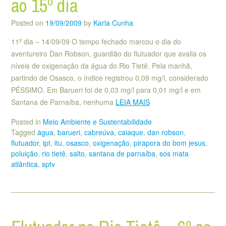
ao 15º dia
Posted on
19/09/2009
by
Karla Cunha
11º dia – 14/09/09 O tempo fechado marcou o dia do
aventureiro Dan Robson, guardião do flutuador que avalia os
níveis de oxigenação da água do Rio Tietê. Pela manhã,
partindo de Osasco, o índice registrou 0,09 mg/l, considerado
PÉSSIMO. Em Barueri foi de 0,03 mg/l para 0,01 mg/l e em
Santana de Parnaíba, nenhuma
LEIA MAIS
Posted in
Meio Ambiente e Sustentabilidade
Tagged
água
,
barueri
,
cabreúva
,
caiaque
,
dan robson
,
flutuador
,
ipt
,
itu
,
osasco
,
oxigenação
,
pirapora do bom jesus
,
poluição
,
rio tietê
,
salto
,
santana de parnaíba
,
sos mata
atlântica
,
sptv