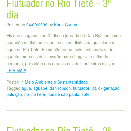
Flutuador no Rio Tietê – 3º
dia
Posted on
04/09/2009
by
Karla Cunha
Eis que chegamos ao 3º dia da jornada de Dan Robson como
guardião do flutuador que faz as medições da qualidade da
água no Rio Tietê. Eu só não tenho mais tanta certeza de
quanto tempo os dois levarão para chegar até o fim do
percurso, pois além dos atrasos nos dois primeiros dias, os
LEIA MAIS
Posted in
Meio Ambiente e Sustentabilidade
Tagged
água
,
aguapé
,
dan robson
,
flutuador
,
ipt
,
oxigenação
,
poluição
,
rio
,
rio tietê
,
rios de são paulo
,
sptv
Flutuador no Rio Tietê – 2º