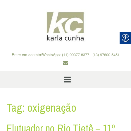
Skip
to
content
Entre em contato/WhatsApp: (11) 99377-8377 | (13) 97800-5451
Tag:
oxigenação
Flutuador no Rio Tietê – 11º