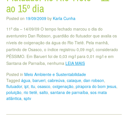
ao 15º dia
Posted on
19/09/2009
by
Karla Cunha
11º dia – 14/09/09 O tempo fechado marcou o dia do
aventureiro Dan Robson, guardião do flutuador que avalia os
níveis de oxigenação da água do Rio Tietê. Pela manhã,
partindo de Osasco, o índice registrou 0,09 mg/l, considerado
PÉSSIMO. Em Barueri foi de 0,03 mg/l para 0,01 mg/l e em
Santana de Parnaíba, nenhuma
LEIA MAIS
Posted in
Meio Ambiente e Sustentabilidade
Tagged
água
,
barueri
,
cabreúva
,
caiaque
,
dan robson
,
flutuador
,
ipt
,
itu
,
osasco
,
oxigenação
,
pirapora do bom jesus
,
poluição
,
rio tietê
,
salto
,
santana de parnaíba
,
sos mata
atlântica
,
sptv