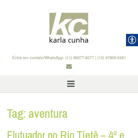
Skip
to
content
Entre em contato/WhatsApp: (11) 99377-8377 | (13) 97800-5451
Tag:
aventura
Flutuador no Rio Tietê – 4º e