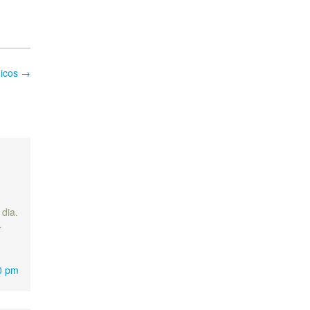
nicos
→
 dia.
r
0 pm