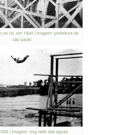
o no rio, em 1924 l imagem: prefeitura de
são paulo
m 1926 l imagem: ong rede das águas