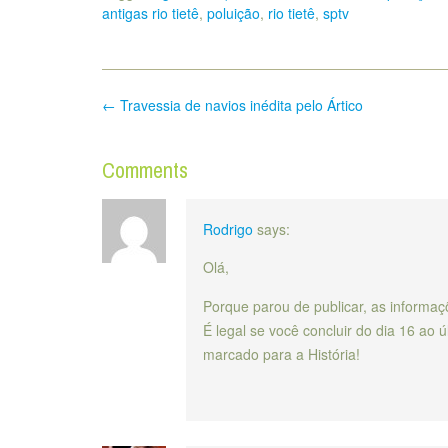
antigas rio tietê
,
poluição
,
rio tietê
,
sptv
Post
←
Travessia de navios inédita pelo Ártico
navigation
Comments
Rodrigo
says:
Olá,
Porque parou de publicar, as informaçõ
É legal se você concluir do dia 16 ao 
marcado para a História!