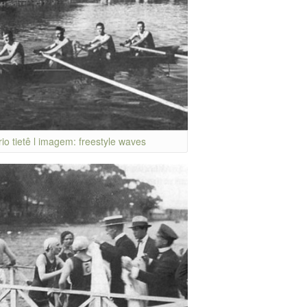
rio tietê l imagem: freestyle waves