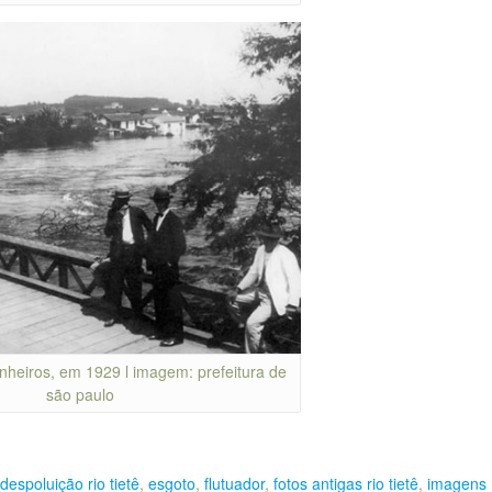
inheiros, em 1929 l imagem: prefeitura de
são paulo
despoluição rio tietê
,
esgoto
,
flutuador
,
fotos antigas rio tietê
,
imagens