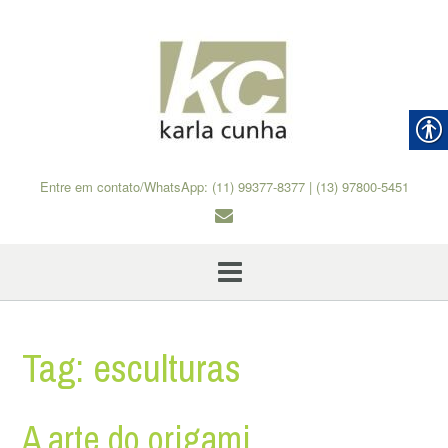
Skip
to
content
Entre em contato/WhatsApp: (11) 99377-8377 | (13) 97800-5451
Tag:
esculturas
A arte do origami