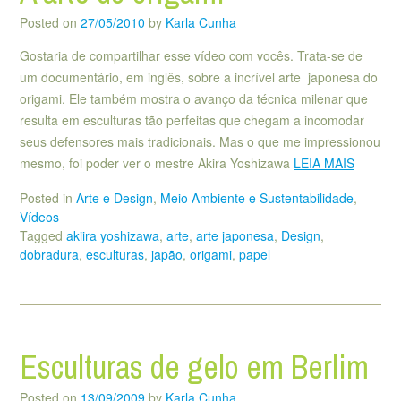
Posted on
27/05/2010
by
Karla Cunha
Gostaria de compartilhar esse vídeo com vocês. Trata-se de
um documentário, em inglês, sobre a incrível arte japonesa do
origami. Ele também mostra o avanço da técnica milenar que
resulta em esculturas tão perfeitas que chegam a incomodar
seus defensores mais tradicionais. Mas o que me impressionou
mesmo, foi poder ver o mestre Akira Yoshizawa
LEIA MAIS
Posted in
Arte e Design
,
Meio Ambiente e Sustentabilidade
,
Vídeos
Tagged
akiira yoshizawa
,
arte
,
arte japonesa
,
Design
,
dobradura
,
esculturas
,
japão
,
origami
,
papel
Esculturas de gelo em Berlim
Posted on
13/09/2009
by
Karla Cunha