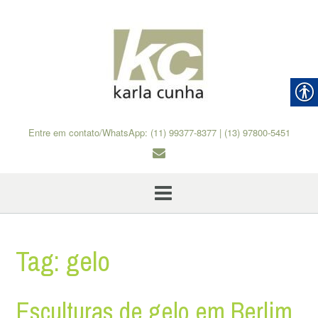
Skip
to
content
Entre em contato/WhatsApp: (11) 99377-8377 | (13) 97800-5451
Tag:
gelo
Esculturas de gelo em Berlim