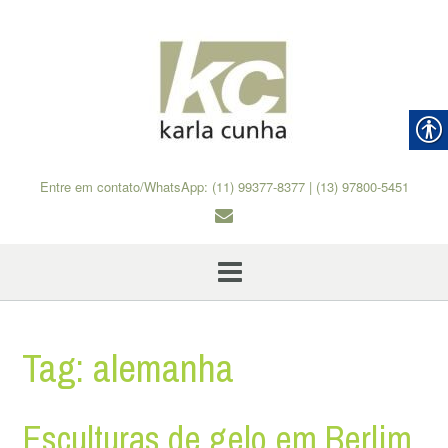
Skip
to
content
Entre em contato/WhatsApp: (11) 99377-8377 | (13) 97800-5451
Tag:
alemanha
Esculturas de gelo em Berlim