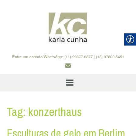
Skip
to
content
Entre em contato/WhatsApp: (11) 99377-8377 | (13) 97800-5451
Tag:
konzerthaus
Esculturas de gelo em Berlim