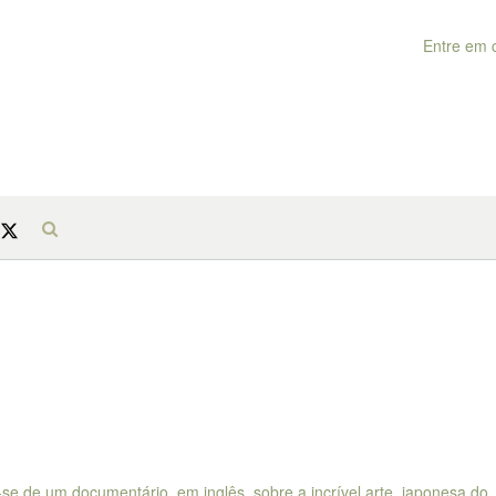
Entre em 
-se de um documentário, em inglês, sobre a incrível arte japonesa do