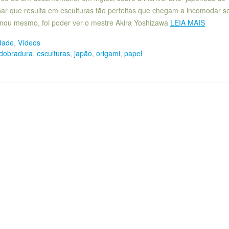
nar que resulta em esculturas tão perfeitas que chegam a incomodar s
onou mesmo, foi poder ver o mestre Akira Yoshizawa
LEIA MAIS
dade
,
Vídeos
dobradura
,
esculturas
,
japão
,
origami
,
papel