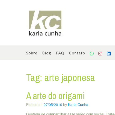
Skip
to
content
Sobre
Blog
FAQ
Contato
Tag:
arte japonesa
A arte do origami
Posted on
27/05/2010
by
Karla Cunha
Gostaria de compartilhar esse vídeo com vocês. Trata