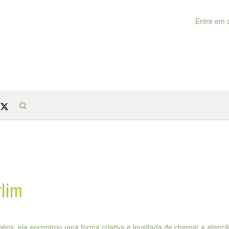
Entre em 
rlim
rabéns, ela encontrou uma forma criativa e inusitada de chamar a atenç