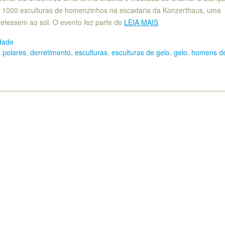
car 1000 esculturas de homenzinhos na escadaria da Konzerthaus, uma
retessem ao sol. O evento fez parte de
LEIA MAIS
dade
s polares
,
derretimento
,
esculturas
,
esculturas de gelo
,
gelo
,
homens de