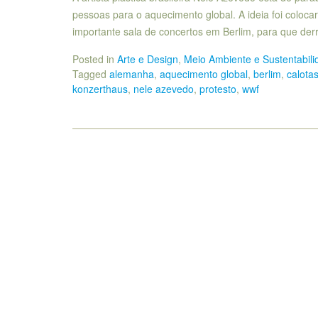
pessoas para o aquecimento global. A ideia foi colo
importante sala de concertos em Berlim, para que der
Posted in
Arte e Design
,
Meio Ambiente e Sustentabili
Tagged
alemanha
,
aquecimento global
,
berlim
,
calota
konzerthaus
,
nele azevedo
,
protesto
,
wwf