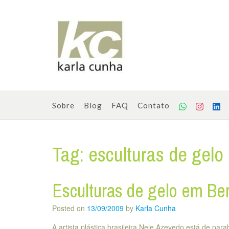
Skip
to
content
Sobre
Blog
FAQ
Contato
Tag:
esculturas de gelo
Esculturas de gelo em Be
Posted on
13/09/2009
by
Karla Cunha
A artista plástica brasileira Nele Azevedo está de pa