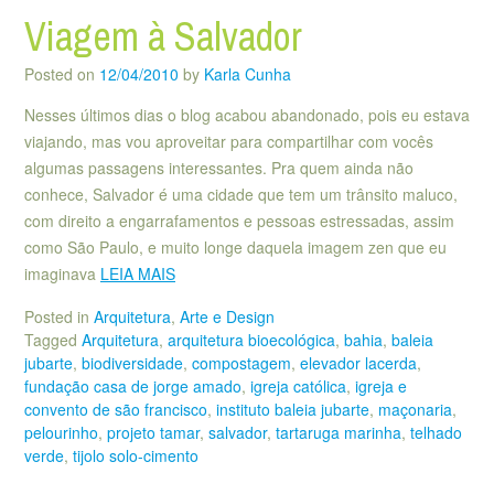
Viagem à Salvador
Posted on
12/04/2010
by
Karla Cunha
Nesses últimos dias o blog acabou abandonado, pois eu estava
viajando, mas vou aproveitar para compartilhar com vocês
algumas passagens interessantes. Pra quem ainda não
conhece, Salvador é uma cidade que tem um trânsito maluco,
com direito a engarrafamentos e pessoas estressadas, assim
como São Paulo, e muito longe daquela imagem zen que eu
imaginava
LEIA MAIS
Posted in
Arquitetura
,
Arte e Design
Tagged
Arquitetura
,
arquitetura bioecológica
,
bahia
,
baleia
jubarte
,
biodiversidade
,
compostagem
,
elevador lacerda
,
fundação casa de jorge amado
,
igreja católica
,
igreja e
convento de são francisco
,
instituto baleia jubarte
,
maçonaria
,
pelourinho
,
projeto tamar
,
salvador
,
tartaruga marinha
,
telhado
verde
,
tijolo solo-cimento