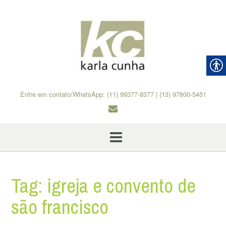
Skip
to
content
Entre em contato/WhatsApp: (11) 99377-8377 | (13) 97800-5451
Tag:
igreja e convento de
são francisco