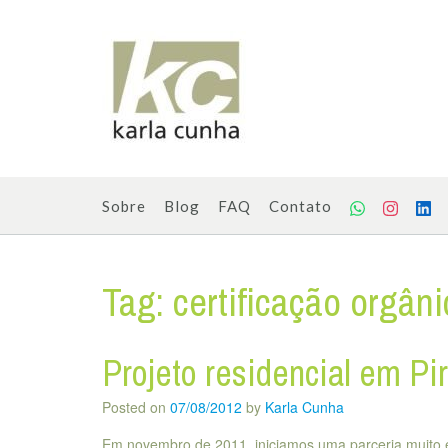
Skip
to
content
Sobre
Blog
FAQ
Contato
Tag:
certificação orgân
Projeto residencial em Pi
Posted on
07/08/2012
by
Karla Cunha
Em novembro de 2011, iniciamos uma parceria muito es