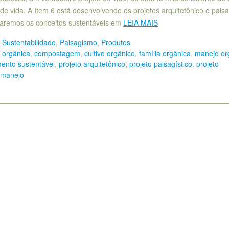
e vida. A Item 6 está desenvolvendo os projetos arquitetônico e paisa
icaremos os conceitos sustentáveis em
LEIA MAIS
 Sustentabilidade
,
Paisagismo
,
Produtos
o orgânica
,
compostagem
,
cultivo orgânico
,
família orgânica
,
manejo or
ento sustentável
,
projeto arquitetônico
,
projeto paisagístico
,
projeto
 manejo