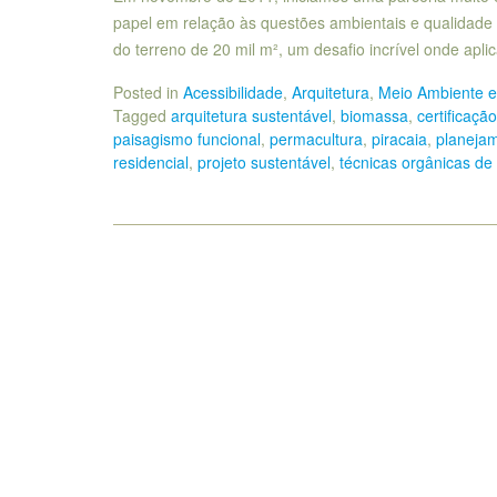
papel em relação às questões ambientais e qualidade d
do terreno de 20 mil m², um desafio incrível onde apl
Posted in
Acessibilidade
,
Arquitetura
,
Meio Ambiente e
Tagged
arquitetura sustentável
,
biomassa
,
certificaçã
paisagismo funcional
,
permacultura
,
piracaia
,
planejam
residencial
,
projeto sustentável
,
técnicas orgânicas de