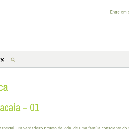
Entre em 
ica
racaia – 01
pecial, um verdadeiro projeto de vida, de uma família consciente do