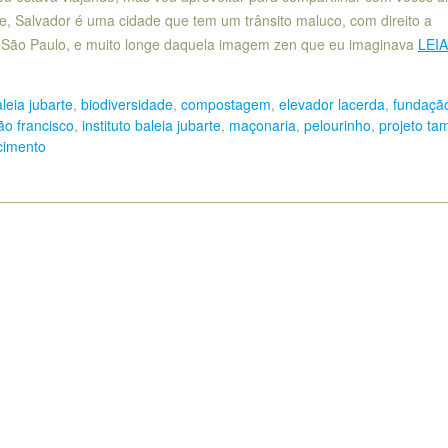
, Salvador é uma cidade que tem um trânsito maluco, com direito a
 São Paulo, e muito longe daquela imagem zen que eu imaginava
LEI
leia jubarte
,
biodiversidade
,
compostagem
,
elevador lacerda
,
fundaçã
ão francisco
,
instituto baleia jubarte
,
maçonaria
,
pelourinho
,
projeto ta
-cimento