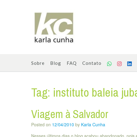
Skip
to
content
Sobre
Blog
FAQ
Contato
Tag:
instituto baleia jub
Viagem à Salvador
Posted on
12/04/2010
by
Karla Cunha
Nesses últimos dias o blog acabou abandonado, pois 