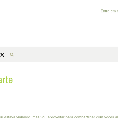
Entre em 
arte
eu estava viajando, mas vou aproveitar para compartilhar com vocês 