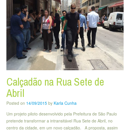
Calçadão na Rua Sete de
Abril
Posted on
14/09/2015
by
Karla Cunha
Um projeto piloto desenvolvido pela Prefeitura de São Paulo
pretende transformar a intransitável Rua Sete de Abril, no
centro da cidade, em um novo calçadão. A proposta, assim