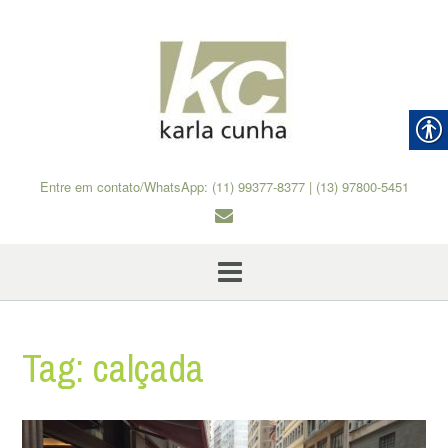
Skip
to
content
Entre em contato/WhatsApp: (11) 99377-8377 | (13) 97800-5451
Tag:
calçada