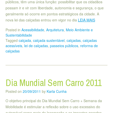
públicos, têm uma única função: possibilitar que os cidadãos
possam ir e vir com liberdade, autonomia e segurança, o que
geralmente só ocorre em pontos estratégicos da cidade. A
nova lei das calçadas entrou em vigor no dia
LEIA MAIS
Posted in
Acessibilidade
,
Arquitetura
,
Meio Ambiente e
Sustentabilidade
Tagged
calçada
,
calçada sustentável
,
calçadas
,
calçadas
acessíveis
,
lei de calçadas
,
passeios públicos
,
reforma de
calçadas
Dia Mundial Sem Carro 2011
Posted on
20/09/2011
by
Karla Cunha
O objetivo principal do Dia Mundial Sem Carro + Semana da
Mobilidade é estimular a reflexão sobre o uso excessivo do
automóvel como meio de locomoção e os impactos gerados